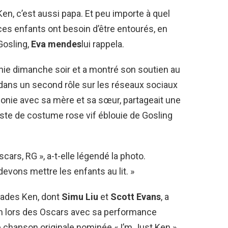
en, c’est aussi papa. Et peu importe à quel
es enfants ont besoin d’être entourés, en
Gosling,
Eva mendes
lui rappela.
onie dimanche soir et a montré son soutien au
dans un second rôle sur les réseaux sociaux
monie avec sa mère et sa sœur, partageait une
este de costume rose vif éblouie de Gosling
rs, RG », a-t-elle légendé la photo.
devons mettre les enfants au lit. »
rades Ken, dont
Simu Liu
et
Scott Evans
, a
ium lors des Oscars avec sa performance
 chanson originale nominée « I’m Just Ken ».