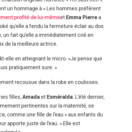
ient un hommage à « Les hommes préfèrent
aiment profité de lui-même
et
Emma Pierre
a
ké qu’elle a fendu la fermeture éclair au dos
, un fait qu’elle a immédiatement crié en
x de la meilleure actrice.
it-elle en atteignant le micro. «Je pense que
 suis pratiquement sure. »
dement recousue dans la robe en coulisses.
es filles,
Amada
et
Esméralda
. L’été dernier,
mement pertinentes sur la maternité, se
e, comme une fille de l’eau » aux enfants du
leur apporte juste de l’eau. » Elle est