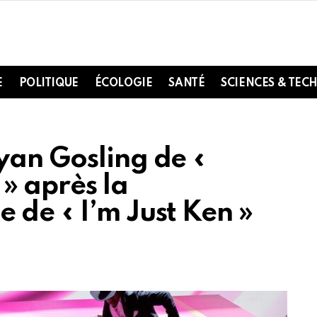
E
POLITIQUE
ÉCOLOGIE
SANTÉ
SCIENCES & TEC
yan Gosling de «
 » après la
 de « I’m Just Ken »