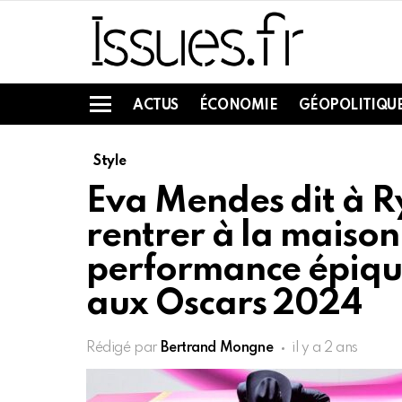
ACTUS
ÉCONOMIE
GÉOPOLITIQU
Menu
Style
Eva Mendes dit à R
rentrer à la maison
performance épique
aux Oscars 2024
Rédigé par
Bertrand Mongne
il y a 2 ans