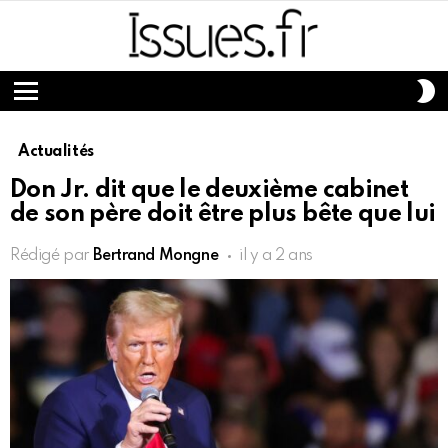
S
S
Menu
Actualités
Don Jr. dit que le deuxième cabinet
de son père doit être plus bête que lui
Rédigé par
Bertrand Mongne
il y a 2 ans