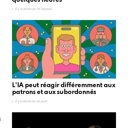
quelques heures
il y a environ 16 heures
n
L'IA peut réagir différemment aux
patrons et aux subordonnés
il y a environ un jour
s