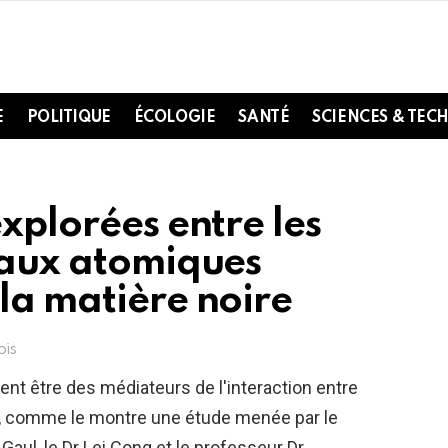
E
POLITIQUE
ÉCOLOGIE
SANTÉ
SCIENCES & TEC
explorées entre les
oyaux atomiques
la matière noire
ois
ent être des médiateurs de l'interaction entre
s, comme le montre une étude menée par le
Gaul, le Dr Lei Cong et le professeur Dr