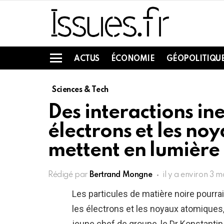
ACTUS
ÉCONOMIE
GÉOPOLITIQU
Menu
Sciences & Tech
Des interactions in
électrons et les n
mettent en lumière 
Rédigé par
Bertrand Mongne
il y a environ 3 m
Les particules de matière noire pourrai
les électrons et les noyaux atomique
jeune chef de groupe, le Dr Konstantin 