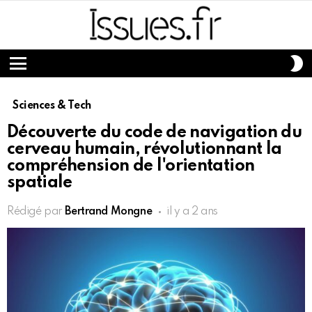
S
S
Menu
Sciences & Tech
Découverte du code de navigation du
cerveau humain, révolutionnant la
compréhension de l'orientation
spatiale
Rédigé par
Bertrand Mongne
il y a 2 ans