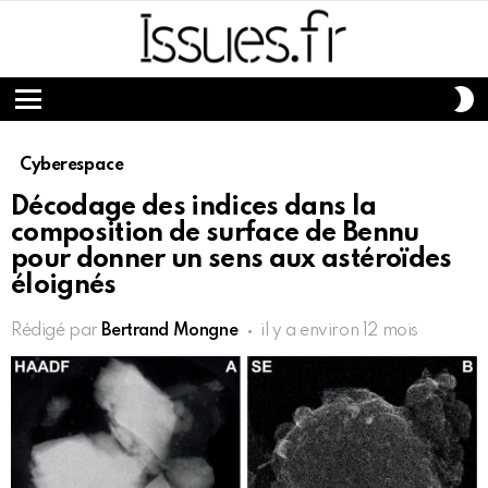
S
S
Menu
Cyberespace
Décodage des indices dans la
composition de surface de Bennu
pour donner un sens aux astéroïdes
éloignés
Rédigé par
Bertrand Mongne
il y a environ 12 mois