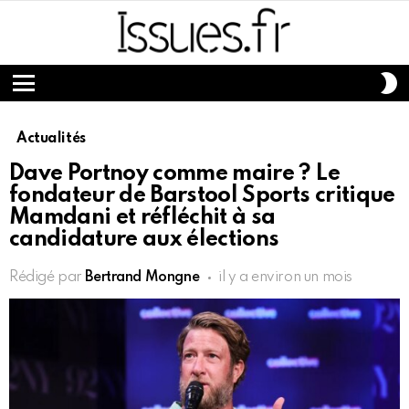
S
S
Menu
Actualités
Dave Portnoy comme maire ? Le
fondateur de Barstool Sports critique
Mamdani et réfléchit à sa
candidature aux élections
Rédigé par
Bertrand Mongne
il y a environ un mois