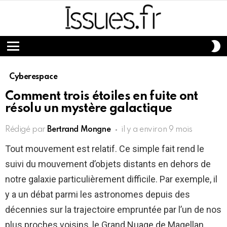
S
S
Menu
Cyberespace
Comment trois étoiles en fuite ont
résolu un mystère galactique
Rédigé par
Bertrand Mongne
il y a environ 9 mois
Tout mouvement est relatif. Ce simple fait rend le
suivi du mouvement d’objets distants en dehors de
notre galaxie particulièrement difficile. Par exemple, il
y a un débat parmi les astronomes depuis des
décennies sur la trajectoire empruntée par l’un de nos
plus proches voisins, le Grand Nuage de Magellan