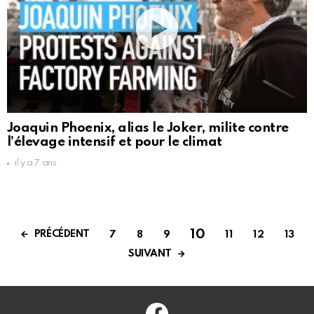
Joaquin Phoenix, alias le Joker, milite contre
l’élevage intensif et pour le climat
il y a 7 ans
10
PRÉCÉDENT
7
8
9
11
12
13
SUIVANT
Facebook