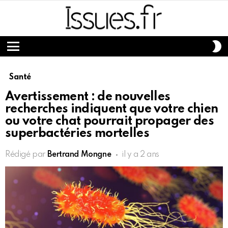
S
S
Menu
Santé
Avertissement : de nouvelles
recherches indiquent que votre chien
ou votre chat pourrait propager des
superbactéries mortelles
Rédigé par
Bertrand Mongne
il y a 2 ans