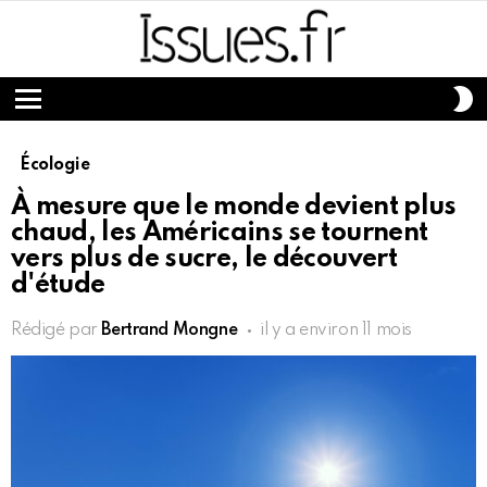
S
S
Menu
Écologie
À mesure que le monde devient plus
chaud, les Américains se tournent
vers plus de sucre, le découvert
d'étude
Rédigé par
Bertrand Mongne
il y a environ 11 mois